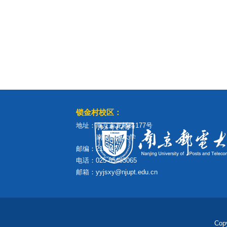
锁金村校区：
地址：南京市龙蟠路177号
南京邮电大学
邮编：210042
电话：025-85483065
邮箱：yyjsxy@njupt.edu.cn
Cop