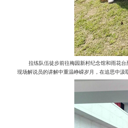
拉练队伍徒步前往梅园新村纪念馆和雨花台烈
现场解说员的讲解中重温峥嵘岁月，在追思中汲