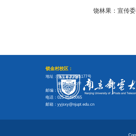
饶林果：宣传委
锁金村校区：
地址：南京市龙蟠路177号
南京邮电大学
邮编：210042
电话：025-85483065
邮箱：yyjsxy@njupt.edu.cn
Cop