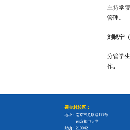
主持学
管理。
刘晓宁
分管学
作
。
锁金村校区：
地址：南京市龙蟠路177号
南京邮电大学
邮编：210042