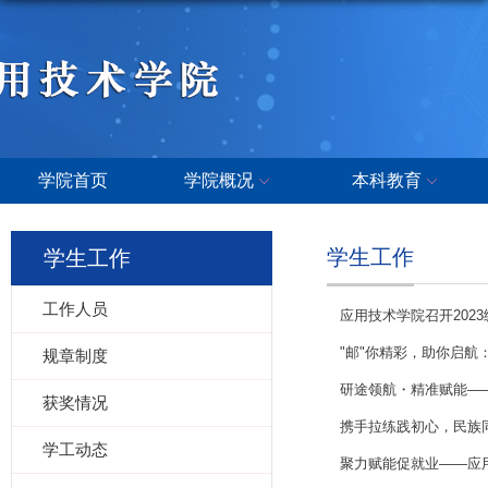
学院首页
学院概况
本科教育
学生工作
学生工作
工作人员
应用技术学院召开202
"邮"你精彩，助你启
规章制度
研途领航・精准赋能——应
获奖情况
携手拉练践初心，民族同
学工动态
聚力赋能促就业——应用